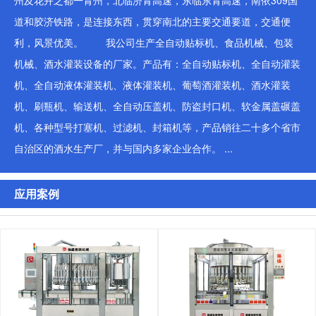
州及花卉之都一青州，北临济青高速，东临东青高速，南依309国
道和胶济铁路，是连接东西，贯穿南北的主要交通要道，交通便
利，风景优美。 我公司生产全自动贴标机、食品机械、包装
机械、酒水灌装设备的厂家。产品有：全自动贴标机、全自动灌装
机、全自动液体灌装机、液体灌装机、葡萄酒灌装机、酒水灌装
机、刷瓶机、输送机、全自动压盖机、防盗封口机、软金属盖碾盖
机、各种型号打塞机、过滤机、封箱机等，产品销往二十多个省市
自治区的酒水生产厂，并与国内多家企业合作。 ...
应用案例