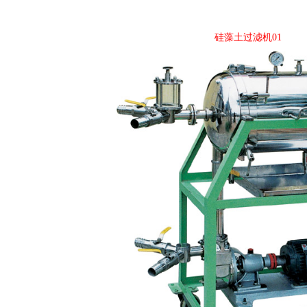
硅藻土过滤机01